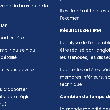
 veine du bras ou de la
Il est impératif de re
l’examen.
RM?
Résultats de l’IRM
articulière.
L’analyse de l’ensembl
mplir au sein du
être réalisé par l’angio
étaillé.
les sténoses, les disse
s, vous devriez
L’aorte, les artères cér
membres inférieurs, so
technique.
s d’apporter
s de la région
Combien de temps dur
 …).
La grande majorité de