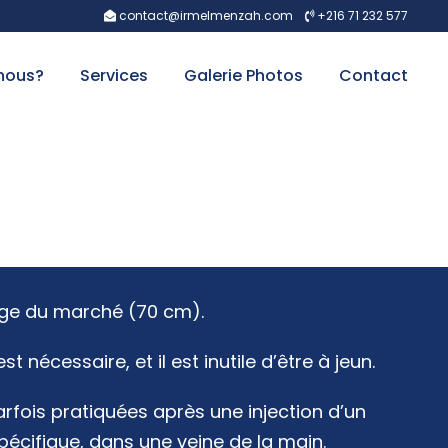
contact@irmelmenzah.com
+216 71 232 577
nous?
Services
Galerie Photos
Contact
arge du marché (70 cm).
 nécessaire, et il est inutile d’être à jeun.
fois pratiquées après une injection d’un
pécifique, dans une veine de la main.