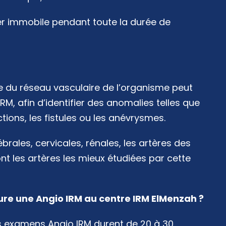
ster immobile pendant toute la durée de
e du réseau vasculaire de l’organisme peut
IRM, afin d’identifier des anomalies telles que
ctions, les fistules ou les anévrysmes.
ébrales, cervicales, rénales, les artères des
nt les artères les mieux étudiées par cette
e une Angio IRM au centre IRM ElMenzah ?
s examens Angio IRM durent de 20 à 30