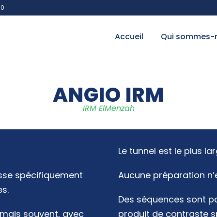
00
Accueil
Qui sommes-
ANGIO IRM
IRM ElMenzah
Le tunnel est le plus l
esse spécifiquement
Aucune préparation n’est
es.
Des séquences sont par
, mais souvent, avec
produit de contraste s